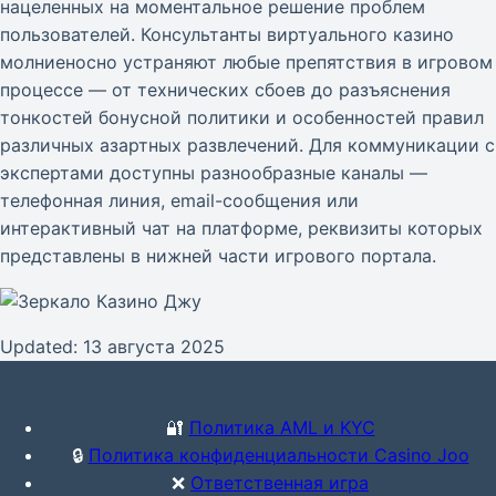
нацеленных на моментальное решение проблем
пользователей. Консультанты виртуального казино
молниеносно устраняют любые препятствия в игровом
процессе — от технических сбоев до разъяснения
тонкостей бонусной политики и особенностей правил
различных азартных развлечений. Для коммуникации с
экспертами доступны разнообразные каналы —
телефонная линия, email-сообщения или
интерактивный чат на платформе, реквизиты которых
представлены в нижней части игрового портала.
Updated:
13 августа 2025
🔐
Политика AML и KYC
🔒
Политика конфиденциальности Casino Joo
❌
Ответственная игра