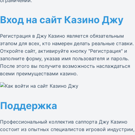
ограничений.
Вход на сайт Казино Джу
Регистрация в Джу Казино является обязательным
этапом для всех, кто намерен делать реальные ставки.
Откройте сайт, активируйте кнопку "Регистрация" и
заполните форму, указав имя пользователя и пароль.
После этого вы получите возможность наслаждаться
всеми преимуществами казино.
Поддержка
Профессиональный коллектив саппорта Джу Казино
состоит из опытных специалистов игровой индустрии,