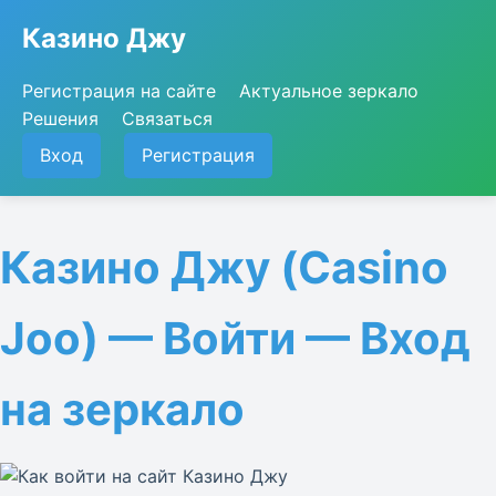
Казино Джу
Регистрация на сайте
Актуальное зеркало
Решения
Связаться
Вход
Регистрация
Казино Джу (Casino
Joo) — Войти — Вход
на зеркало